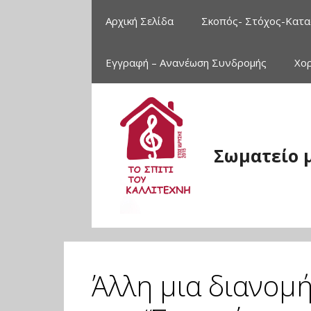
Μετάβαση
Αρχική Σελίδα
Σκοπός- Στόχος-Κατα
σε
περιεχόμενο
Εγγραφή – Ανανέωση Συνδρομής
Χο
Σωματείο 
Άλλη μια διανομή