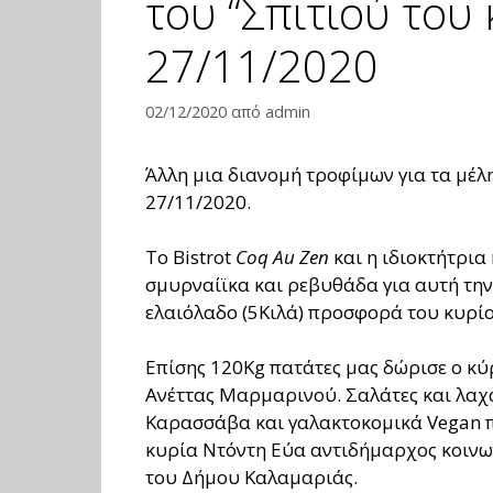
του “Σπιτιού του 
27/11/2020
02/12/2020
από
admin
Άλλη μια διανομή τροφίμων για τα μέλ
27/11/2020.
Tο Bistrot
Coq Au Zen
και η ιδιοκτήτρια
σμυρναίϊκα και ρεβυθάδα για αυτή την
ελαιόλαδο (5Κιλά) προσφορά του κυρί
Επίσης 120Kg πατάτες μας δώρισε ο κύ
Ανέττας Μαρμαρινού. Σαλάτες και λαχ
Καρασσάβα και γαλακτοκομικά Vegan π
κυρία Ντόντη Εύα αντιδήμαρχος κοινω
του Δήμου Καλαμαριάς.