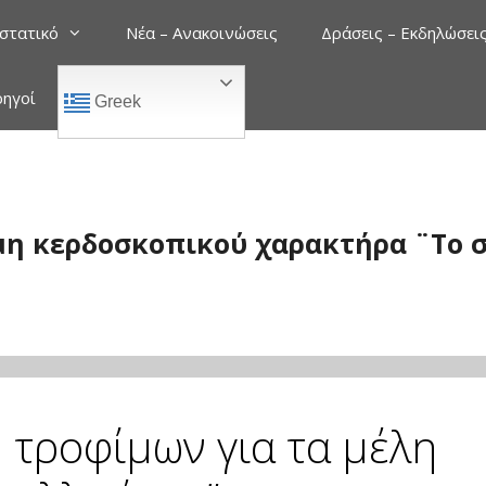
στατικό
Νέα – Ανακοινώσεις
Δράσεις – Εκδηλώσει
ρηγοί
Greek
μη κερδοσκοπικού χαρακτήρα ¨Το σ
 τροφίμων για τα μέλη