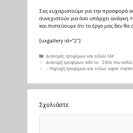
Σας ευχαριστούμε για την προσφορά σας
συνεχιστούν για όσο υπάρχει ανάγκη. 
και πιστεύουμε ότι το έργο μας δεν θα 
[uxgallery id=”2″]
Κατηγορίες
Διανομές τροφίμων και ειδών SM
Διανομή τροφίμων από το ¨Σπίτι του καλλιτ
– Παροχή τροφίμων και ειδών super market
Σχολιάστε
Σχόλιο