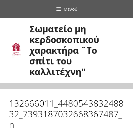
Μετάβαση
Μενού
σε
περιεχόμενο
Σωματείο μη
κερδοσκοπικού
χαρακτήρα ¨Το
σπίτι του
καλλιτέχνη"
132666011_4480543832488
32_7393187032668367487_
n