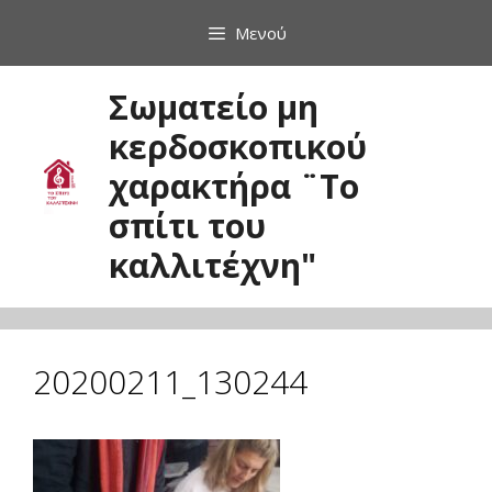
Μετάβαση
Μενού
σε
περιεχόμενο
Σωματείο μη
κερδοσκοπικού
χαρακτήρα ¨Το
σπίτι του
καλλιτέχνη"
20200211_130244