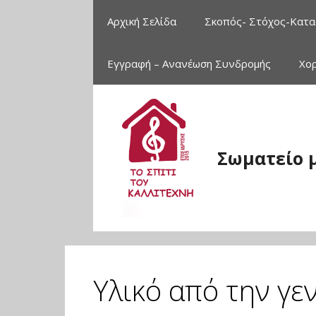
Μετάβαση
Αρχική Σελίδα
Σκοπός- Στόχος-Κατα
σε
περιεχόμενο
Εγγραφή – Ανανέωση Συνδρομής
Χο
Σωματείο 
Υλικό από την γε