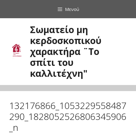
Μετάβαση
Μενού
σε
περιεχόμενο
Σωματείο μη
κερδοσκοπικού
χαρακτήρα ¨Το
σπίτι του
καλλιτέχνη"
132176866_1053229558487
290_1828052526806345906
_n